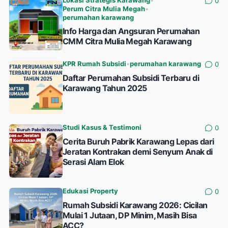
Lokasi Strategis Karawang
•
0
Perum Citra Mulia Megah
•
perumahan karawang
Info Harga dan Angsuran Perumahan
CMM Citra Mulia Megah Karawang
KPR Rumah Subsidi
•
perumahan karawang
0
Daftar Perumahan Subsidi Terbaru di
Karawang Tahun 2025
Studi Kasus & Testimoni
0
Cerita Buruh Pabrik Karawang Lepas dari
Jeratan Kontrakan demi Senyum Anak di
Serasi Alam Elok
Edukasi Property
0
Rumah Subsidi Karawang 2026: Cicilan
Mulai 1 Jutaan, DP Minim, Masih Bisa
ACC?