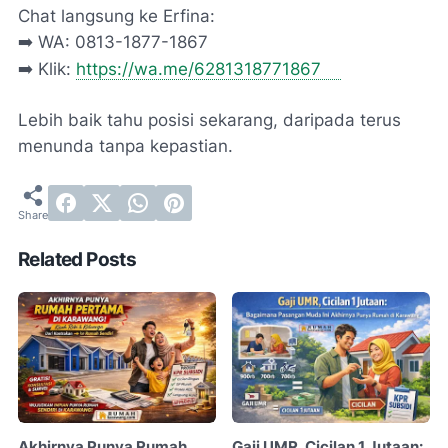
Chat langsung ke Erfina:
➡️ WA: 0813-1877-1867
➡️ Klik:
https://wa.me/6281318771867
Lebih baik tahu posisi sekarang, daripada terus
menunda tanpa kepastian.
Related Posts
Akhirnya Punya Rumah
Gaji UMR, Cicilan 1 Jutaan: